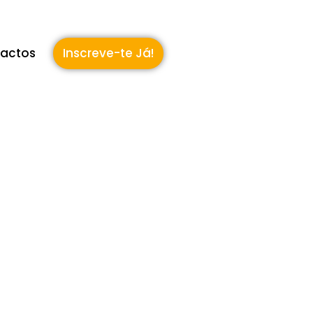
actos
Inscreve-te Já!